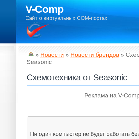
V-Comp
Сайт о виртуальных COM-портах
»
Новости
»
Новости брендов
» Схем
Seasonic
Схемотехника от Seasonic
Реклама на V-Comp
Ни один компьютер не будет работать без