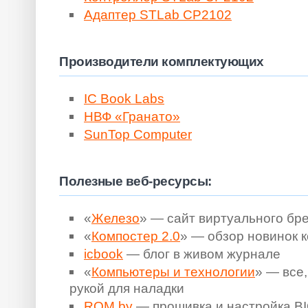
Адаптер STLab CP2102
Производители комплектующих
IC Book Labs
НВФ «Гранато»
SunTop Computer
Полезные веб-ресурсы:
«
Железо
» — сайт виртуального бр
«
Компостер 2.0
» — обзор новинок 
icbook
— блог в живом журнале
«
Компьютеры и технологии
» — все,
рукой для наладки
ROM.by
— прошивка и настройка B