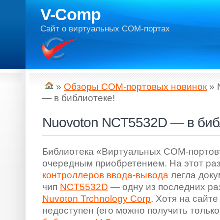
V-Comp
Сайт о виртуальных COM-портах
»
Обзоры COM-портовых новинок
» 
— в библиотеке!
Nuovoton NCT5532D — в биб
Библиотека «Виртуальных COM-портов
очередным приобретением. На этот раз
контроллеров ввода-вывода
легла доку
чип
NCT5532D
— одну из последних ра
Nuvoton Trchnology Corp
. Хотя на сайт
недоступен (его можно получить только 