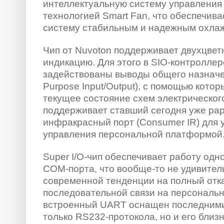
интеллектуальную систему управления
технологией Smart Fan, что обеспечив
систему стабильным и надежным охла
Чип от Nuvoton поддерживает двухцве
индикацию. Для этого в SIO-контроллер
задействованы выводы общего назначе
Purpose Input/Output), с помощью кото
текущее состояние схем электрическо
поддерживает ставший сегодня уже ра
инфракрасный порт (Consumer IR) для 
управления персональной платформой
Super I/O-чип обеспечивает работу одн
COM-порта, что вообще-то не удивител
современной тенденции на полный отк
последовательной связи на персональ
встроенный UART оснащен последними
только RS232-протокола, но и его близ