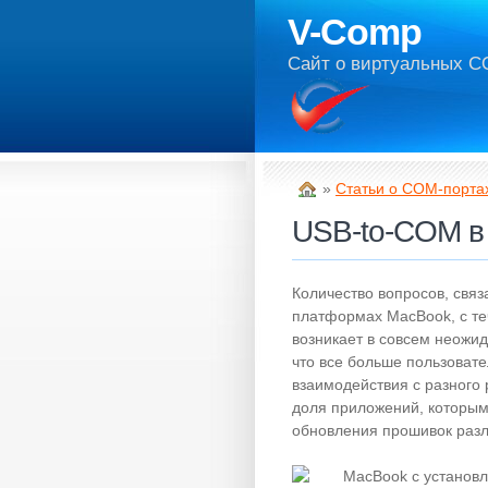
V-Comp
Сайт о виртуальных C
»
Статьи о COM-порта
USB-to-COM в 
Количество вопросов, свя
платформах MacBook, с те
возникает в совсем неожид
что все больше поль­зо­ва­
взаимодействия с разного
доля приложений, которым
обновления прошивок разли