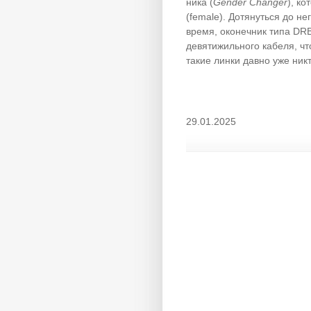
ни­ка (
Gender Changer
), к
(female). До­тянуться до н
время, око­неч­ник типа D
де­вя­ти­жиль­но­го кабеля
та­кие лин­ки давно уже ник
29.01.2025