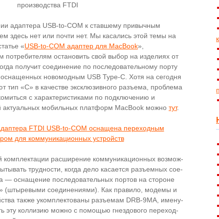
нии адаптера USB-to-COM к ставшему привычным
м здесь нет или почти нет. Мы касались этой темы на
статье «
USB-to-COM адаптер для MacBook
»,
ным потребителям остановить свой выбор на изделиях от
, когда получит соединение по последовательному порту
 оснащенных новомодным USB Type-C. Хотя на сегодня
т тип «С» в качестве эксклюзивного разъема, проблема
­ко­мить­ся с характеристиками по подключению и
ак­ту­аль­ных мо­биль­ных платформ MacBook можно
тут
.
й комплектации расширение коммуникационных воз­мож­
ытывать трудности, когда дело касается разъемных со­е­
ка — оснащение последовательных портов на стороне
» (штыревыми соединениями). Как правило, модемы и
йства также укомплектованы разъемам DRB-9MA, име­ну­
ть эту коллизию можно с помощью гнездового пе­ре­ход­