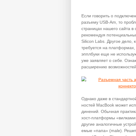
Если говорить о подключе
разъему USB-Am, то пробле
страницах нашего сайта в 
рекомендуя по­тен­ци­аль­
Silicon Labs. Другое дело
требуется на платформах,
эпплбуки еще не использую
уже заявляет о себе. Оз­на
расширению возможностей 
Однако даже в стандартно
но­стей MacBook может исп
ди­нений. Обычная практи
хост-платформы «вилками
другие аналогичные устро
е­мые «папа» (male). Реши