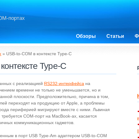
OM-портах
Обзоры
Статьи
Ф
х
» USB-to-COM в контексте Type-C
контексте Type-C
занных с реализацией
RS232-интерфейса
на
чением времени не только не уменьшается, но и
анной плоскости. Предположительно, причина в том,
те­лей переходят на продукцию от Apple, а проблемы
 рода периферией мигрируют вместе с ними. Львиная
 требуется COM-порт на MacBook-ах, касается
чных ком­му­ни­кационных гаджетов.