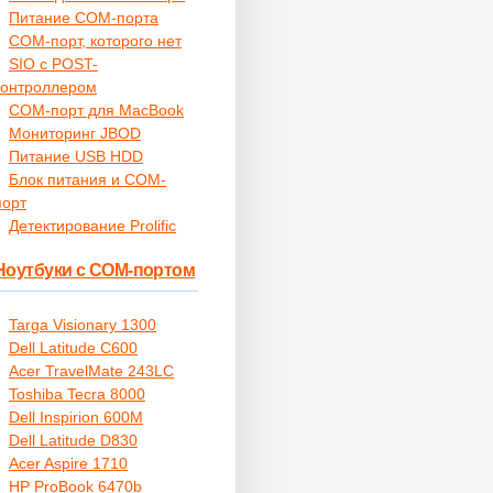
Питание COM-порта
COM-порт, которого нет
SIO с POST-
контроллером
COM-порт для MacBook
Мониторинг JBOD
Питание USB HDD
Блок питания и COM-
порт
Детектирование Prolific
Ноутбуки с COM-портом
Targa Visionary 1300
Dell Latitude C600
Acer TravelMate 243LC
Toshiba Tecra 8000
Dell Inspirion 600M
Dell Latitude D830
Acer Aspire 1710
HP ProBook 6470b