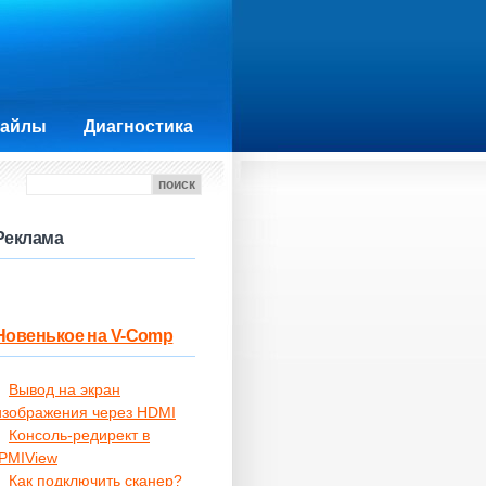
айлы
Диагностика
Реклама
Новенькое на V-Comp
Вывод на экран
изображения через HDMI
Консоль-редирект в
IPMIView
Как подключить сканер?